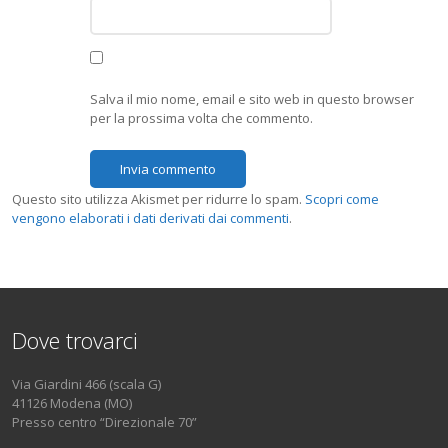
Salva il mio nome, email e sito web in questo browser
per la prossima volta che commento.
Questo sito utilizza Akismet per ridurre lo spam.
Scopri come
vengono elaborati i dati derivati dai commenti
.
Dove trovarci
Via Giardini 466 (scala G)
41126 Modena (MO)
Presso centro “Direzionale 70”