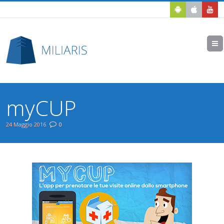
myCUP
24 Maggio 2016
0