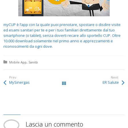
myCUP è l’app con la quale puoi prenotare, spostare o disdire visite
ed esami sanitari per te e per i tuoi familiari direttamente dal tuo
smartphone (o tablet), senza doverti recare allo sportello CUP. Oltre
10.000 download solamente nel primo anno e apprezzamenti e
riconoscimenti da ogni dove.
Posted in:
Mobile App
Sanità
Prev:
Next:
MySinergas
ER Salute
All Works
Lascia un commento