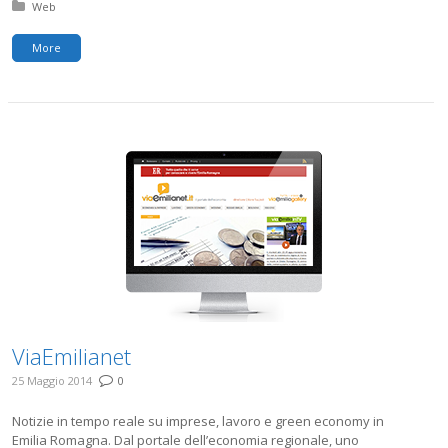
Posted in:
Web
More
ViaEmilianet
25 Maggio 2014
0
Notizie in tempo reale su imprese, lavoro e green economy in
Emilia Romagna. Dal portale dell’economia regionale, uno