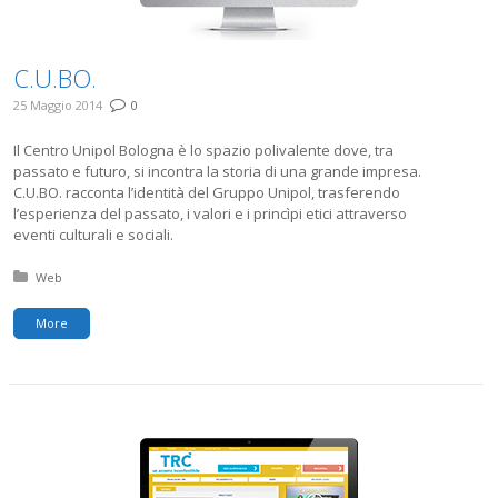
C.U.BO.
25 Maggio 2014
0
Il Centro Unipol Bologna è lo spazio polivalente dove, tra
passato e futuro, si incontra la storia di una grande impresa.
C.U.BO. racconta l’identità del Gruppo Unipol, trasferendo
l’esperienza del passato, i valori e i princìpi etici attraverso
eventi culturali e sociali.
Posted in:
Web
More